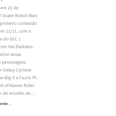
 em 21 de
 Super Robot Wars
u primeiro conteúdo
 em 21/11, com o
o do DLC 1
rom the Darkness.
nclui novas
e personagens
e Galaxy Cyclone
he Big O e Fuuto PI:
ait of Kamen Rider
ém de missões de…
→
Lendo