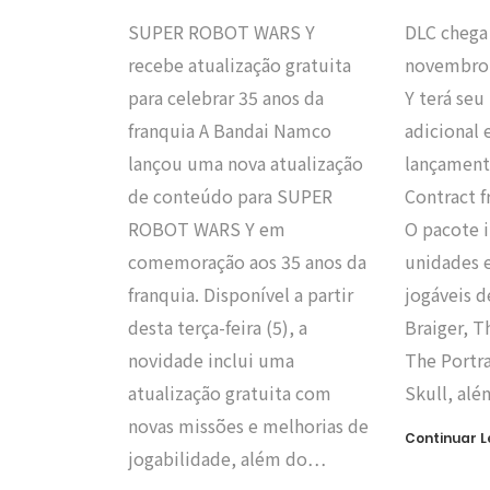
SUPER ROBOT WARS Y
DLC chega
recebe atualização gratuita
novembro!
para celebrar 35 anos da
Y terá se
franquia A Bandai Namco
adicional
lançou uma nova atualização
lançament
de conteúdo para SUPER
Contract f
ROBOT WARS Y em
O pacote i
comemoração aos 35 anos da
unidades 
franquia. Disponível a partir
jogáveis d
desta terça-feira (5), a
Braiger, T
novidade inclui uma
The Portr
atualização gratuita com
Skull, al
novas missões e melhorias de
Continuar 
jogabilidade, além do…