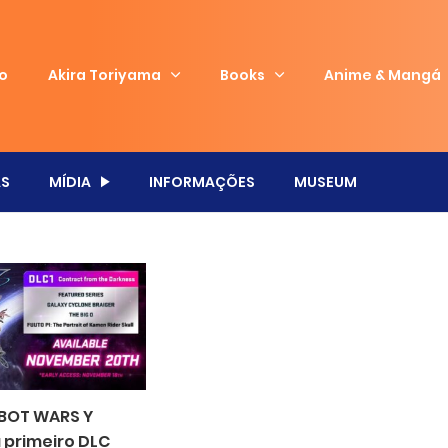
io
Akira Toriyama
Books
Anime & Mangá
S
MÍDIA
INFORMAÇÕES
MUSEUM
BOT WARS Y
 primeiro DLC