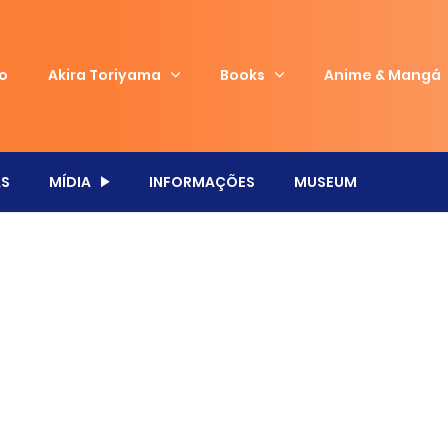
io
Akira Toriyama
Books
Anime & Mangá
S
MÍDIA
INFORMAÇÕES
MUSEUM