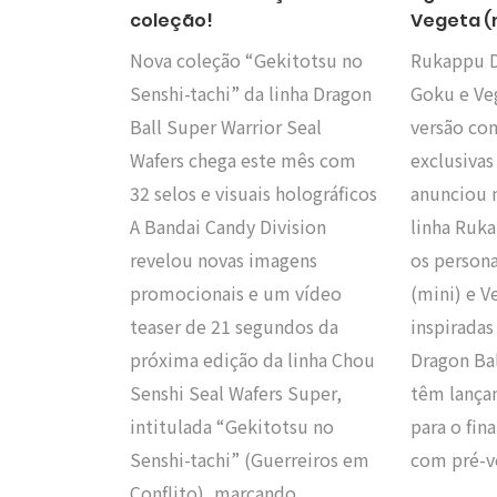
coleção!
Vegeta (
Nova coleção “Gekitotsu no
Rukappu D
Senshi-tachi” da linha Dragon
Goku e Ve
Ball Super Warrior Seal
versão co
Wafers chega este mês com
exclusiva
32 selos e visuais holográficos
anunciou n
A Bandai Candy Division
linha Ruk
revelou novas imagens
os person
promocionais e um vídeo
(mini) e V
teaser de 21 segundos da
inspiradas
próxima edição da linha Chou
Dragon Bal
Senshi Seal Wafers Super,
têm lança
intitulada “Gekitotsu no
para o fin
Senshi-tachi” (Guerreiros em
com pré-v
Conflito), marcando…