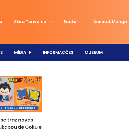
io
Akira Toriyama
Books
Anime & Mangá
S
MÍDIA
INFORMAÇÕES
MUSEUM
e traz novas
Rukappu de Goku e