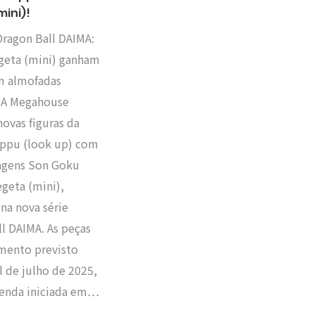
mini)!
ragon Ball DAIMA:
geta (mini) ganham
m almofadas
s A Megahouse
ovas figuras da
appu (look up) com
agens Son Goku
egeta (mini),
 na nova série
l DAIMA. As peças
mento previsto
al de julho de 2025,
enda iniciada em…