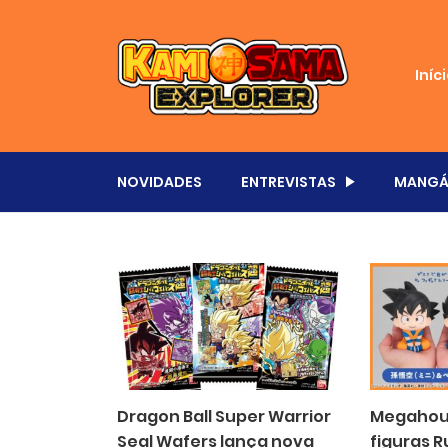
Iníc
NOVIDADES
ENTREVISTAS
MANGÁ
Dragon Ball Super Warrior
Megahous
Seal Wafers lança nova
figuras 