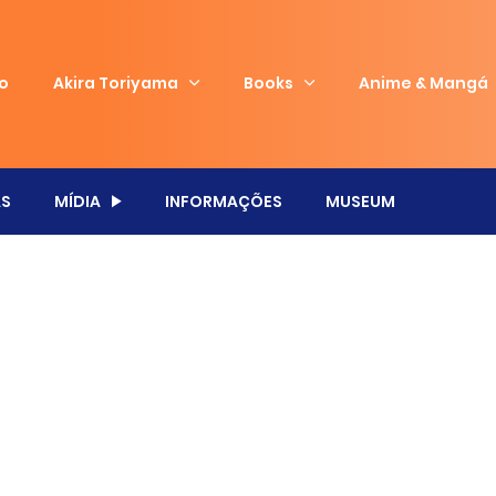
io
Akira Toriyama
Books
Anime & Mangá
S
MÍDIA
INFORMAÇÕES
MUSEUM