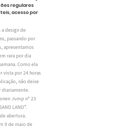
ções regulares
teis, acesso por
!
 a design de
ns, passando por
as, apresentamos
m rara por dia
 semana. Como ela
r vista por 24 horas
licação, não deixe
r diariamente.
onen Jump nº 23
“SAND LAND”.
 de abertura.
m 9 de maio de