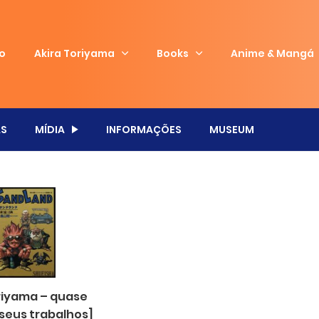
io
Akira Toriyama
Books
Anime & Mangá
S
MÍDIA
INFORMAÇÕES
MUSEUM
oriyama – quase
 seus trabalhos]