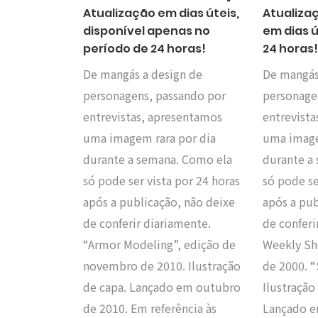
Atualização em dias úteis,
Atualiza
disponível apenas no
em dias ú
período de 24 horas!
24 horas
De mangás a design de
De mangás
personagens, passando por
personage
entrevistas, apresentamos
entrevist
uma imagem rara por dia
uma image
durante a semana. Como ela
durante a
só pode ser vista por 24 horas
só pode se
após a publicação, não deixe
após a pub
de conferir diariamente.
de conferi
“Armor Modeling”, edição de
Weekly Sh
novembro de 2010. Ilustração
de 2000. 
de capa. Lançado em outubro
Ilustração
de 2010. Em referência às
Lançado e