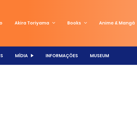
io
Akira Toriyama
Books
Anime & Mangá
S
MÍDIA
INFORMAÇÕES
MUSEUM