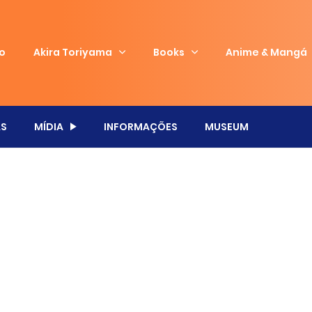
io
Akira Toriyama
Books
Anime & Mangá
S
MÍDIA
INFORMAÇÕES
MUSEUM