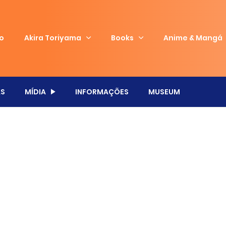
io
Akira Toriyama
Books
Anime & Mangá
S
MÍDIA
INFORMAÇÕES
MUSEUM