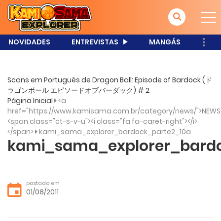
NOVIDADES
ENTREVISTAS
MANGÁS
Scans em Português de Dragon Ball: Episode of Bardock (ド
ラゴンボール エピソードオブバーダック) # 2
Página Inicial
<a
href="https://www.kamisama.com.br/category/news/">NEWS
<span class="ct-s-v-u"><i class="fa fa-caret-right"></i>
</span>
kami_sama_explorer_bardock_parte2_10a
kami_sama_explorer_bardo
postado em
01/08/2011