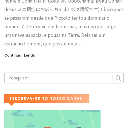
nome é Gohan (Mini Gokū wa Obocchama! Boku Gohan
desu/ ミニ悟空はおぼっちゃま! ボク悟飯です) Cinco anos
se passaram desde que Piccolo tentou dominar o
mundo. A Terra vive em harmonia, mas eis que surge
uma nave espacial e pousa na Terra. Dela sai um
estranho homem, que possui uma…
→
Continuar Lendo
INSCREVA-SE NO NOSSO CANAL!