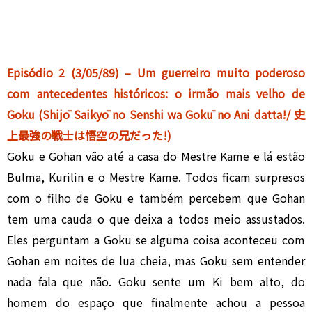
Episódio 2 (3/05/89) – Um guerreiro muito poderoso
com antecedentes históricos: o irmão mais velho de
Goku (Shijō Saikyō no Senshi wa Gokū no Ani datta!/ 史
上最強の戦士は悟空の兄だった!)
Goku e Gohan vão até a casa do Mestre Kame e lá estão
Bulma, Kurilin e o Mestre Kame. Todos ficam surpresos
com o filho de Goku e também percebem que Gohan
tem uma cauda o que deixa a todos meio assustados.
Eles perguntam a Goku se alguma coisa aconteceu com
Gohan em noites de lua cheia, mas Goku sem entender
nada fala que não. Goku sente um Ki bem alto, do
homem do espaço que finalmente achou a pessoa