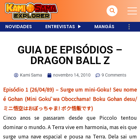
NOVIDADES
ENTREVISTAS
MANGÁS
GUIA DE EPISÓDIOS –
DRAGON BALL Z
Kami Sama
novembro 14, 2010
9 Comments
Episódio 1 (26/04/89) – Surge um mini-Goku! Seu nome
é Gohan (Mini Gokū wa Obocchama! Boku Gohan desu/
ミニ悟空はおぼっちゃま! ボク悟飯です)
Cinco anos se passaram desde que Piccolo tentou
dominar o mundo. A Terra vive em harmonia, mas eis que
surge uma nave espacial e pousa na Terra. Dela sai um