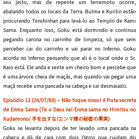
seu jeito, mas de repente um terremoto ocorre,
abalando todos os locais da Terra. Bulma e Kurilin estão
procurando Tenshinhan para levá-lo ao Templo de Kami
Sama. Enquanto isso, Goku está dormindo e continua
pegando carona no carrinho de limpeza, só que sem
perceber cai do carrinho e vai parar no Inferno. Goku
acorda no Inferno pensando que ali é o local onde o Sr.
Kaio está. Ele anda e sente um cheiro bom e percebe que
é uma árvore cheia de maçãs, mas quando vai pegar uma
maçã recebe uma pancada na cabeça e cai desmaiado.
Episódio 13 (26/07/89) – Não toque nisso! A fruta secreta
de Enma Sama (Te o Dasu na! Enma-sama no Himitsu no
Kudamono/ 手を出すな!エンマ様の秘密の果実)
Goku se levanta depois de ter levado uma pancada na
cabeça e dá de cara com dois Ogros que cuidam do