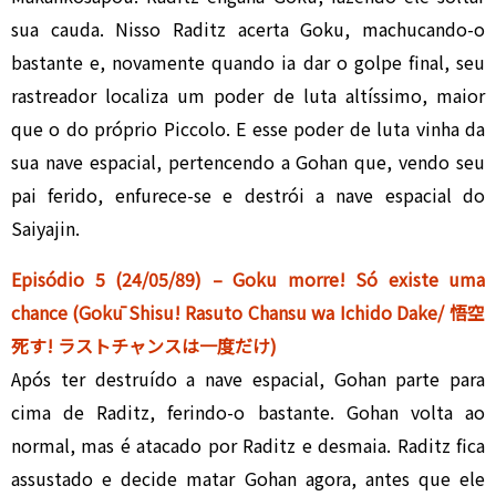
sua cauda. Nisso Raditz acerta Goku, machucando-o
bastante e, novamente quando ia dar o golpe final, seu
rastreador localiza um poder de luta altíssimo, maior
que o do próprio Piccolo. E esse poder de luta vinha da
sua nave espacial, pertencendo a Gohan que, vendo seu
pai ferido, enfurece-se e destrói a nave espacial do
Saiyajin.
Episódio 5 (24/05/89) – Goku morre! Só existe uma
chance (Gokū Shisu! Rasuto Chansu wa Ichido Dake/ 悟空
死す! ラストチャンスは一度だけ)
Após ter destruído a nave espacial, Gohan parte para
cima de Raditz, ferindo-o bastante. Gohan volta ao
normal, mas é atacado por Raditz e desmaia. Raditz fica
assustado e decide matar Gohan agora, antes que ele