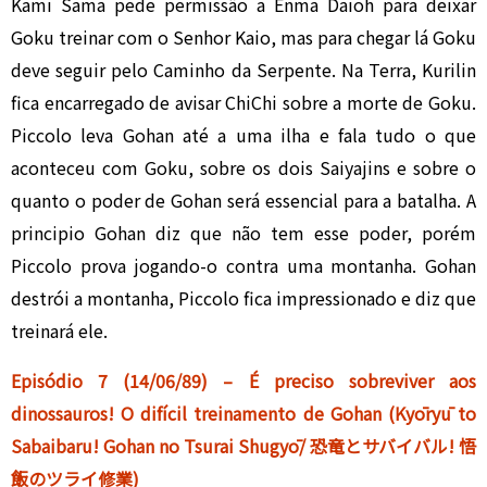
Kami Sama pede permissão a Enma Daioh para deixar
Goku treinar com o Senhor Kaio, mas para chegar lá Goku
deve seguir pelo Caminho da Serpente. Na Terra, Kurilin
fica encarregado de avisar ChiChi sobre a morte de Goku.
Piccolo leva Gohan até a uma ilha e fala tudo o que
aconteceu com Goku, sobre os dois Saiyajins e sobre o
quanto o poder de Gohan será essencial para a batalha. A
principio Gohan diz que não tem esse poder, porém
Piccolo prova jogando-o contra uma montanha. Gohan
destrói a montanha, Piccolo fica impressionado e diz que
treinará ele.
Episódio 7 (14/06/89) – É preciso sobreviver aos
dinossauros! O difícil treinamento de Gohan (Kyōryū to
Sabaibaru! Gohan no Tsurai Shugyō/ 恐竜とサバイバル! 悟
飯のツライ修業)