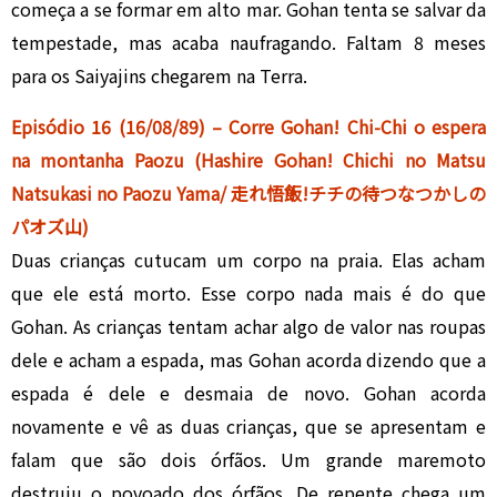
começa a se formar em alto mar. Gohan tenta se salvar da
tempestade, mas acaba naufragando. Faltam 8 meses
para os Saiyajins chegarem na Terra.
Episódio 16 (16/08/89) – Corre Gohan! Chi-Chi o espera
na montanha Paozu (Hashire Gohan! Chichi no Matsu
Natsukasi no Paozu Yama/ 走れ悟飯!チチの待つなつかしの
パオズ山)
Duas crianças cutucam um corpo na praia. Elas acham
que ele está morto. Esse corpo nada mais é do que
Gohan. As crianças tentam achar algo de valor nas roupas
dele e acham a espada, mas Gohan acorda dizendo que a
espada é dele e desmaia de novo. Gohan acorda
novamente e vê as duas crianças, que se apresentam e
falam que são dois órfãos. Um grande maremoto
destruiu o povoado dos órfãos. De repente chega um