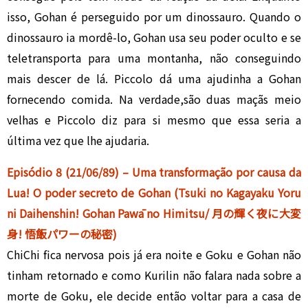
isso, Gohan é perseguido por um dinossauro. Quando o
dinossauro ia mordê-lo, Gohan usa seu poder oculto e se
teletransporta para uma montanha, não conseguindo
mais descer de lá. Piccolo dá uma ajudinha a Gohan
fornecendo comida. Na verdade,são duas maçãs meio
velhas e Piccolo diz para si mesmo que essa seria a
última vez que lhe ajudaria.
Episódio 8 (21/06/89) – Uma transformação por causa da
Lua! O poder secreto de Gohan (Tsuki no Kagayaku Yoru
ni Daihenshin! Gohan Pawā no Himitsu/ 月の輝く夜に大変
身! 悟飯パワーの秘密)
ChiChi fica nervosa pois já era noite e Goku e Gohan não
tinham retornado e como Kurilin não falara nada sobre a
morte de Goku, ele decide então voltar para a casa de