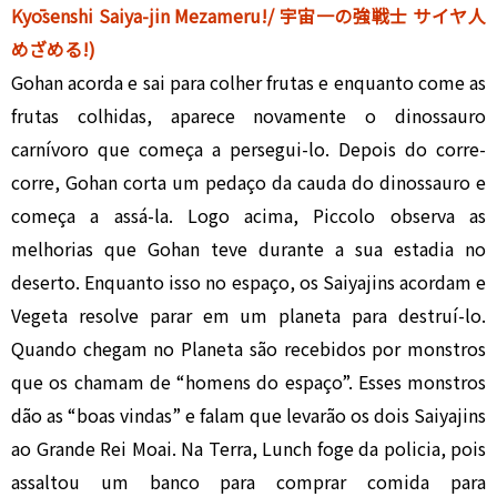
Kyōsenshi Saiya-jin Mezameru!/ 宇宙一の強戦士 サイヤ人
めざめる!)
Gohan acorda e sai para colher frutas e enquanto come as
frutas colhidas, aparece novamente o dinossauro
carnívoro que começa a persegui-lo. Depois do corre-
corre, Gohan corta um pedaço da cauda do dinossauro e
começa a assá-la. Logo acima, Piccolo observa as
melhorias que Gohan teve durante a sua estadia no
deserto. Enquanto isso no espaço, os Saiyajins acordam e
Vegeta resolve parar em um planeta para destruí-lo.
Quando chegam no Planeta são recebidos por monstros
que os chamam de “homens do espaço”. Esses monstros
dão as “boas vindas” e falam que levarão os dois Saiyajins
ao Grande Rei Moai. Na Terra, Lunch foge da policia, pois
assaltou um banco para comprar comida para