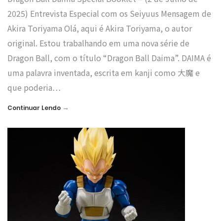
2025) Entrevista Especial com os Seiyuus Mensagem de
Akira Toriyama Olá, aqui é Akira Toriyama, o autor
original. Estou trabalhando em uma nova série de
Dragon Ball, com o título “Dragon Ball Daima”. DAIMA é
uma palavra inventada, escrita em kanji como 大魔 e
que poderia…
→
Continuar Lendo