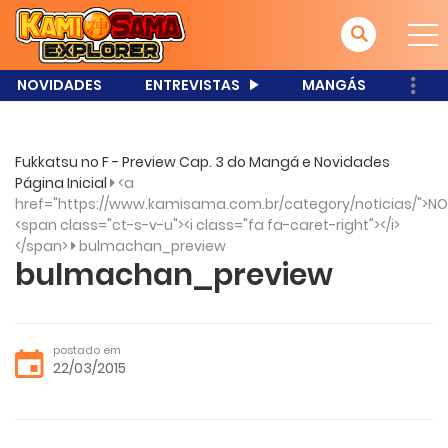
NOVIDADES
ENTREVISTAS
MANGÁS
Fukkatsu no F - Preview Cap. 3 do Mangá e Novidades
Página Inicial
<a
href="https://www.kamisama.com.br/category/noticias/">NO
<span class="ct-s-v-u"><i class="fa fa-caret-right"></i>
</span>
bulmachan_preview
bulmachan_preview
postado em
22/03/2015