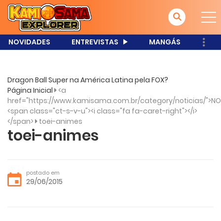
NOVIDADES
ENTREVISTAS
MANGÁS
Dragon Ball Super na América Latina pela FOX?
Página Inicial
<a
href="https://www.kamisama.com.br/category/noticias/">NO
<span class="ct-s-v-u"><i class="fa fa-caret-right"></i>
</span>
toei-animes
toei-animes
postado em
29/06/2015