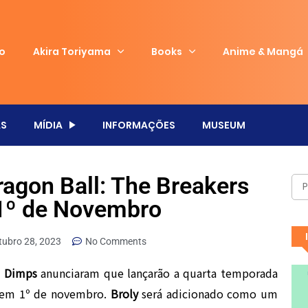
io
Akira Toriyama
Books
Anime & Mangá
S
MÍDIA
INFORMAÇÕES
MUSEUM
agon Ball: The Breakers
1º de Novembro
tubro 28, 2023
No Comments
a
Dimps
anunciaram que lançarão a quarta temporada
em 1º de novembro.
Broly
será adicionado como um