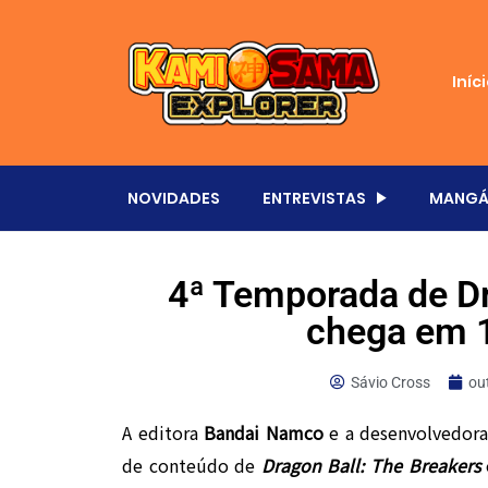
Iníc
NOVIDADES
ENTREVISTAS
MANGÁ
4ª Temporada de Dr
chega em 
Sávio Cross
ou
A editora
Bandai Namco
e a desenvolvedor
de conteúdo de
Dragon Ball: The Breakers