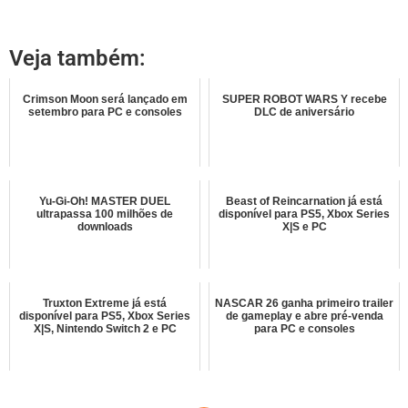
Veja também:
Crimson Moon será lançado em
SUPER ROBOT WARS Y recebe
setembro para PC e consoles
DLC de aniversário
Yu-Gi-Oh! MASTER DUEL
Beast of Reincarnation já está
ultrapassa 100 milhões de
disponível para PS5, Xbox Series
downloads
X|S e PC
Truxton Extreme já está
NASCAR 26 ganha primeiro trailer
disponível para PS5, Xbox Series
de gameplay e abre pré-venda
X|S, Nintendo Switch 2 e PC
para PC e consoles