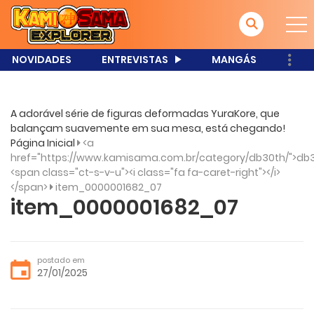
NOVIDADES
ENTREVISTAS
MANGÁS
A adorável série de figuras deformadas YuraKore, que
balançam suavemente em sua mesa, está chegando!
Página Inicial
<a
href="https://www.kamisama.com.br/category/db30th/">db3
<span class="ct-s-v-u"><i class="fa fa-caret-right"></i>
</span>
item_0000001682_07
item_0000001682_07
postado em
27/01/2025