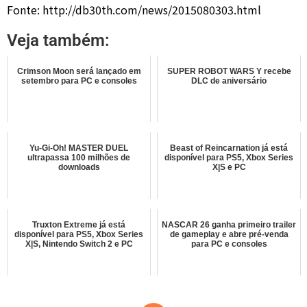
Fonte: http://db30th.com/news/2015080303.html
Veja também:
Crimson Moon será lançado em
SUPER ROBOT WARS Y recebe
setembro para PC e consoles
DLC de aniversário
Yu-Gi-Oh! MASTER DUEL
Beast of Reincarnation já está
ultrapassa 100 milhões de
disponível para PS5, Xbox Series
downloads
X|S e PC
Truxton Extreme já está
NASCAR 26 ganha primeiro trailer
disponível para PS5, Xbox Series
de gameplay e abre pré-venda
X|S, Nintendo Switch 2 e PC
para PC e consoles