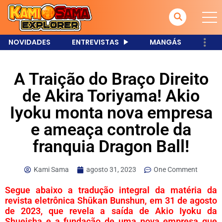
NOVIDADES
ENTREVISTAS
MANGÁS
A Traição do Braço Direito
de Akira Toriyama! Akio
Iyoku monta nova empresa
e ameaça controle da
franquia Dragon Ball!
Kami Sama
agosto 31, 2023
One Comment
Segue abaixo a tradução integral da matéria da
revista eletrônica Shūkan Bunshun, em 31 de agosto
de 2023, que revela a saída de Akio Iyoku da
Shueisha e a fundação de uma nova empresa que