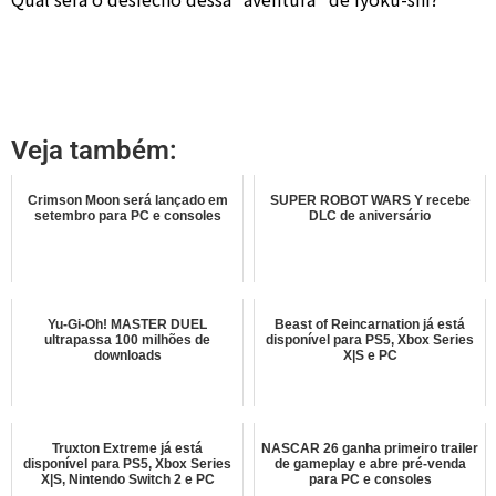
Veja também:
Crimson Moon será lançado em
SUPER ROBOT WARS Y recebe
setembro para PC e consoles
DLC de aniversário
Yu-Gi-Oh! MASTER DUEL
Beast of Reincarnation já está
ultrapassa 100 milhões de
disponível para PS5, Xbox Series
downloads
X|S e PC
Truxton Extreme já está
NASCAR 26 ganha primeiro trailer
disponível para PS5, Xbox Series
de gameplay e abre pré-venda
X|S, Nintendo Switch 2 e PC
para PC e consoles