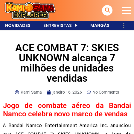
NOVIDADES
ENTREVISTAS
MANGÁS
ACE COMBAT 7: SKIES
UNKNOWN alcança 7
milhões de unidades
vendidas
Kami Sama
janeiro 16, 2026
No Comments
Jogo de combate aéreo da Bandai
Namco celebra novo marco de vendas
A Bandai Namco Entertainment America Inc. anunciou