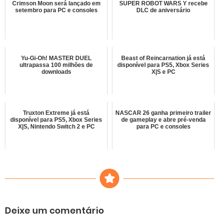
Crimson Moon será lançado em
SUPER ROBOT WARS Y recebe
setembro para PC e consoles
DLC de aniversário
Yu-Gi-Oh! MASTER DUEL
Beast of Reincarnation já está
ultrapassa 100 milhões de
disponível para PS5, Xbox Series
downloads
X|S e PC
Truxton Extreme já está
NASCAR 26 ganha primeiro trailer
disponível para PS5, Xbox Series
de gameplay e abre pré-venda
X|S, Nintendo Switch 2 e PC
para PC e consoles
Deixe um comentário