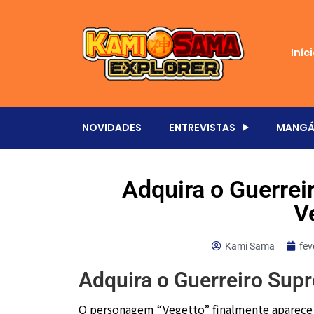
Iníc
NOVIDADES
ENTREVISTAS
MANGÁ
Adquira o Guerre
V
Kami Sama
fev
Adquira o Guerreiro Sup
O personagem “Vegetto” finalmente aparece 