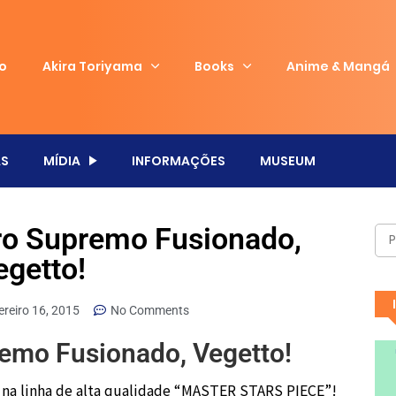
io
Akira Toriyama
Books
Anime & Mangá
S
MÍDIA
INFORMAÇÕES
MUSEUM
iro Supremo Fusionado,
egetto!
ereiro 16, 2015
No Comments
remo Fusionado, Vegetto!
na linha de alta qualidade “MASTER STARS PIECE”!