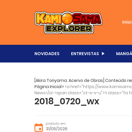
Iníc
NOVIDADES
ENTREVISTAS
MANGÁ
[Akira Toriyama: Acervo de Obras] Conteúdo re
Página Inicial
<a href="https://www.kamisama
News</a> <span class="ct-s-v-u"><i class="fa f
2018_0720_wx
postado em
31/05/2026