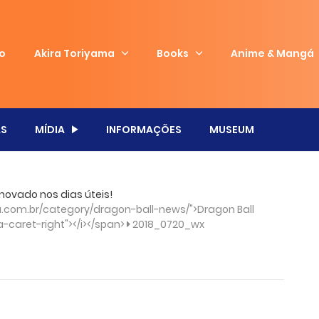
io
Akira Toriyama
Books
Anime & Mangá
S
MÍDIA
INFORMAÇÕES
MUSEUM
novado nos dias úteis!
.com.br/category/dragon-ball-news/">Dragon Ball
a-caret-right"></i></span>
2018_0720_wx