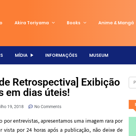
io
Akira Toriyama
Books
Anime & Mangá
S
MÍDIA
INFORMAÇÕES
MUSEUM
de Retrospectiva] Exibição
s em dias úteis!
ulho 19, 2018
No Comments
o por entrevistas, apresentamos uma imagem rara por
 vista por 24 horas após a publicação, não deixe de