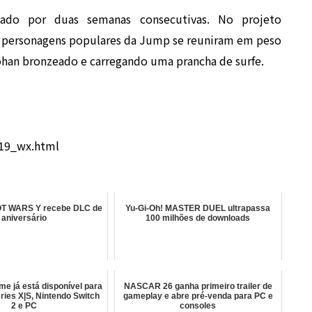
zado por duas semanas consecutivas. No projeto
s personagens populares da Jump se reuniram em peso
ohan bronzeado e carregando uma prancha de surfe.
719_wx.html
 WARS Y recebe DLC de
Yu-Gi-Oh! MASTER DUEL ultrapassa
aniversário
100 milhões de downloads
me já está disponível para
NASCAR 26 ganha primeiro trailer de
ries X|S, Nintendo Switch
gameplay e abre pré-venda para PC e
2 e PC
consoles