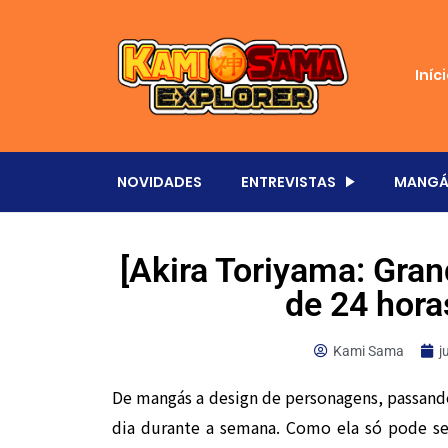
Iníc
NOVIDADES
ENTREVISTAS
MANGÁ
[Akira Toriyama: Gran
de 24 hora
Kami Sama
j
De mangás a design de personagens, passand
dia durante a semana. Como ela só pode ser