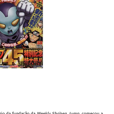
ário da fundação da
Weekly Shōnen Jump
, começou a