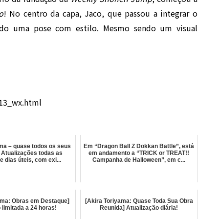
o
! No centro da capa, Jaco, que passou a integrar o
ndo uma pose com estilo. Mesmo sendo um visual
713_wx.html
ama – quase todos os seus
Em “Dragon Ball Z Dokkan Battle”, está
 Atualizações todas as
em andamento a “TRICK or TREAT!!
 dias úteis, com exi...
Campanha de Halloween”, em c...
yama: Obras em Destaque]
[Akira Toriyama: Quase Toda Sua Obra
 limitada a 24 horas!
Reunida] Atualização diária!