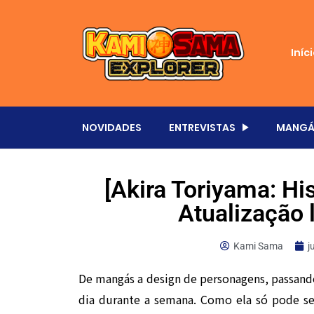
Iníc
NOVIDADES
ENTREVISTAS
MANGÁ
[Akira Toriyama: Hi
Atualização 
Kami Sama
j
De mangás a design de personagens, passand
dia durante a semana. Como ela só pode ser