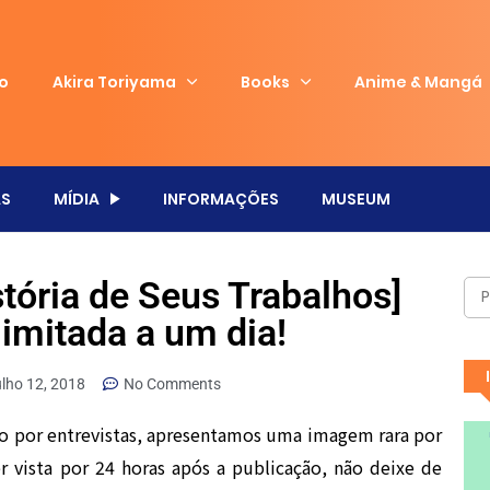
io
Akira Toriyama
Books
Anime & Mangá
S
MÍDIA
INFORMAÇÕES
MUSEUM
stória de Seus Trabalhos]
limitada a um dia!
ulho 12, 2018
No Comments
o por entrevistas, apresentamos uma imagem rara por
 vista por 24 horas após a publicação, não deixe de