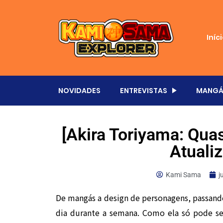
Iníc
NOVIDADES
ENTREVISTAS
MANGÁ
[Akira Toriyama: Qua
Atualiz
Kami Sama
j
De mangás a design de personagens, passand
dia durante a semana. Como ela só pode ser