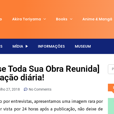
io
Akira Toriyama
Books
Anime & Mangá
S
MÍDIA
INFORMAÇÕES
MUSEUM
se Toda Sua Obra Reunida]
ação diária!
ulho 27, 2018
No Comments
o por entrevistas, apresentamos uma imagem rara por
 vista por 24 horas após a publicação, não deixe de