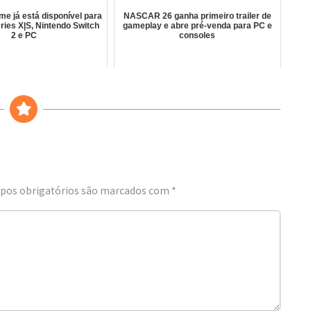
me já está disponível para
NASCAR 26 ganha primeiro trailer de
ries X|S, Nintendo Switch
gameplay e abre pré-venda para PC e
2 e PC
consoles
os obrigatórios são marcados com
*