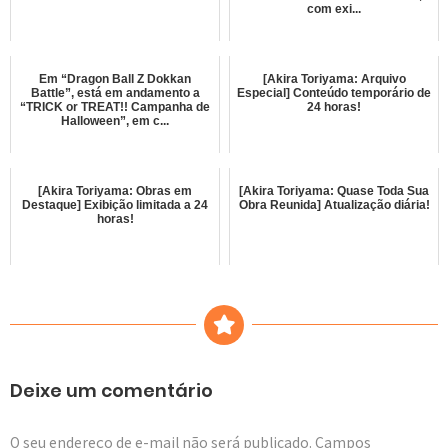
com exi...
Em “Dragon Ball Z Dokkan
[Akira Toriyama: Arquivo
Battle”, está em andamento a
Especial] Conteúdo temporário de
“TRICK or TREAT!! Campanha de
24 horas!
Halloween”, em c...
[Akira Toriyama: Obras em
[Akira Toriyama: Quase Toda Sua
Destaque] Exibição limitada a 24
Obra Reunida] Atualização diária!
horas!
Deixe um comentário
O seu endereço de e-mail não será publicado.
Campos