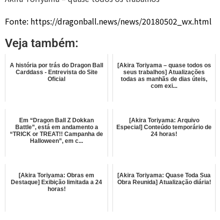
Fonte: https://dragonball.news/news/20180502_wx.html
Veja também:
A história por trás do Dragon Ball
[Akira Toriyama – quase todos os
Carddass - Entrevista do Site
seus trabalhos] Atualizações
Oficial
todas as manhãs de dias úteis,
com exi...
Em “Dragon Ball Z Dokkan
[Akira Toriyama: Arquivo
Battle”, está em andamento a
Especial] Conteúdo temporário de
“TRICK or TREAT!! Campanha de
24 horas!
Halloween”, em c...
[Akira Toriyama: Obras em
[Akira Toriyama: Quase Toda Sua
Destaque] Exibição limitada a 24
Obra Reunida] Atualização diária!
horas!