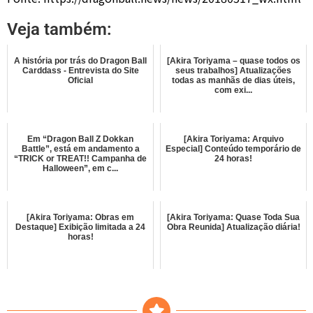
Veja também:
A história por trás do Dragon Ball
[Akira Toriyama – quase todos os
Carddass - Entrevista do Site
seus trabalhos] Atualizações
Oficial
todas as manhãs de dias úteis,
com exi...
Em “Dragon Ball Z Dokkan
[Akira Toriyama: Arquivo
Battle”, está em andamento a
Especial] Conteúdo temporário de
“TRICK or TREAT!! Campanha de
24 horas!
Halloween”, em c...
[Akira Toriyama: Obras em
[Akira Toriyama: Quase Toda Sua
Destaque] Exibição limitada a 24
Obra Reunida] Atualização diária!
horas!