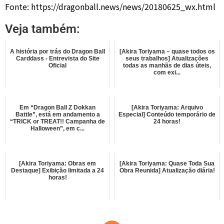
Fonte: https://dragonball.news/news/20180625_wx.html
Veja também:
A história por trás do Dragon Ball
[Akira Toriyama – quase todos os
Carddass - Entrevista do Site
seus trabalhos] Atualizações
Oficial
todas as manhãs de dias úteis,
com exi...
Em “Dragon Ball Z Dokkan
[Akira Toriyama: Arquivo
Battle”, está em andamento a
Especial] Conteúdo temporário de
“TRICK or TREAT!! Campanha de
24 horas!
Halloween”, em c...
[Akira Toriyama: Obras em
[Akira Toriyama: Quase Toda Sua
Destaque] Exibição limitada a 24
Obra Reunida] Atualização diária!
horas!