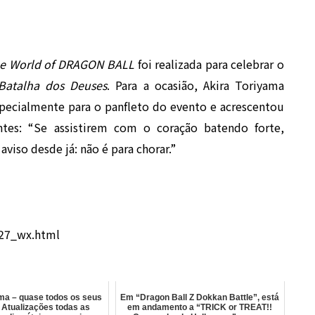
he World of DRAGON BALL
foi realizada para celebrar o
atalha dos Deuses
. Para a ocasião, Akira Toriyama
pecialmente para o panfleto do evento e acrescentou
es: “Se assistirem com o coração batendo forte,
aviso desde já: não é para chorar.”
327_wx.html
ama – quase todos os seus
Em “Dragon Ball Z Dokkan Battle”, está
 Atualizações todas as
em andamento a “TRICK or TREAT!!