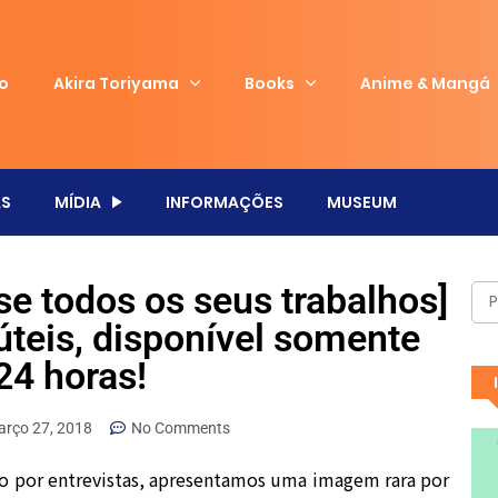
io
Akira Toriyama
Books
Anime & Mangá
S
MÍDIA
INFORMAÇÕES
MUSEUM
se todos os seus trabalhos]
úteis, disponível somente
24 horas!
rço 27, 2018
No Comments
o por entrevistas, apresentamos uma imagem rara por