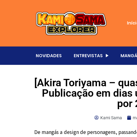
Iníc
NOVIDADES
ENTREVISTAS
MANGÁ
[Akira Toriyama – qua
Publicação em dias 
por 
Kami Sama
ma
De mangás a design de personagens, passand