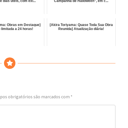
 dias úteis, com exi...
Campanha de Halloween”, em c...
yama: Obras em Destaque]
[Akira Toriyama: Quase Toda Sua Obra
 limitada a 24 horas!
Reunida] Atualização diária!
os obrigatórios são marcados com
*