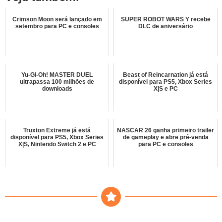
Crimson Moon será lançado em
SUPER ROBOT WARS Y recebe
setembro para PC e consoles
DLC de aniversário
Yu-Gi-Oh! MASTER DUEL
Beast of Reincarnation já está
ultrapassa 100 milhões de
disponível para PS5, Xbox Series
downloads
X|S e PC
Truxton Extreme já está
NASCAR 26 ganha primeiro trailer
disponível para PS5, Xbox Series
de gameplay e abre pré-venda
X|S, Nintendo Switch 2 e PC
para PC e consoles