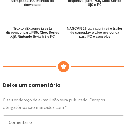
ultrapassa 100 milhões de
disponível para PS5, Xbox Series
downloads
X|S e PC
Truxton Extreme já está
NASCAR 26 ganha primeiro trailer
disponível para PS5, Xbox Series
de gameplay e abre pré-venda
X|S, Nintendo Switch 2 e PC
para PC e consoles
Deixe um comentário
O seu endereço de e-mail não será publicado.
Campos
obrigatórios são marcados com
*