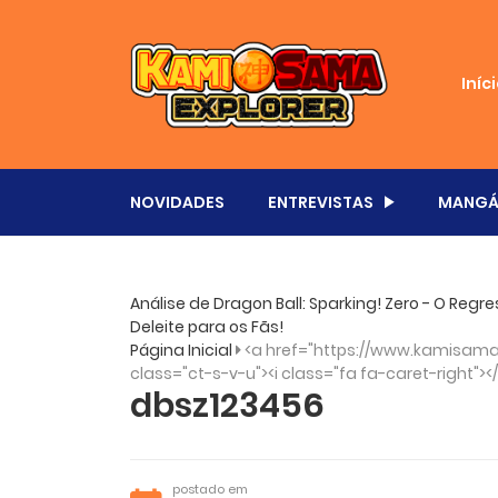
Iníc
NOVIDADES
ENTREVISTAS
MANGÁ
Análise de Dragon Ball: Sparking! Zero - O Re
Deleite para os Fãs!
Página Inicial
<a href="https://www.kamisama.
class="ct-s-v-u"><i class="fa fa-caret-right"><
dbsz123456
postado em