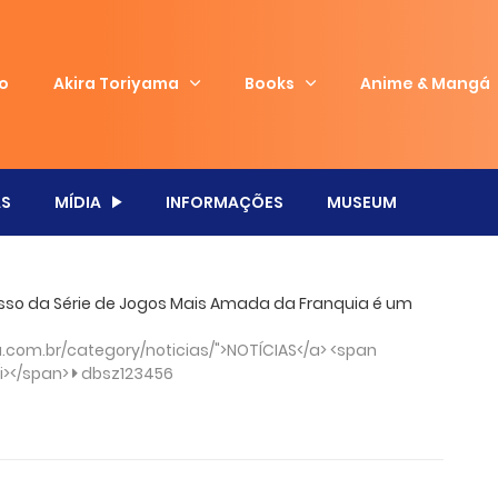
io
Akira Toriyama
Books
Anime & Mangá
S
MÍDIA
INFORMAÇÕES
MUSEUM
gresso da Série de Jogos Mais Amada da Franquia é um
com.br/category/noticias/">NOTÍCIAS</a> <span
/i></span>
dbsz123456