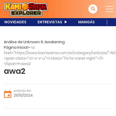
NOVIDADES
ENTREVISTAS
MANGÁS
Análise de Unknown 9: Awakening
Página Inicial
<a
href="https://www.kamisama.com.br/category/noticias/">NO
<span class="ct-s-v-u"><i class="fa fa-caret-right"></i>
</span>
awa2
awa2
postado em
25/10/2024