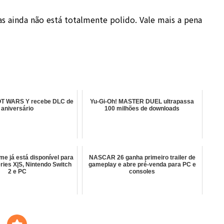
s ainda não está totalmente polido. Vale mais a pena
 WARS Y recebe DLC de
Yu-Gi-Oh! MASTER DUEL ultrapassa
aniversário
100 milhões de downloads
me já está disponível para
NASCAR 26 ganha primeiro trailer de
ries X|S, Nintendo Switch
gameplay e abre pré-venda para PC e
2 e PC
consoles