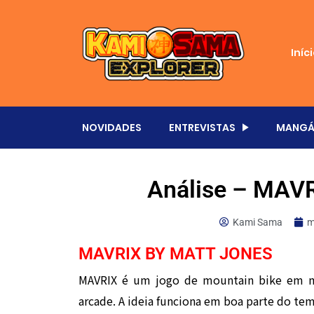
Iníc
NOVIDADES
ENTREVISTAS
MANGÁ
Análise – MAV
Kami Sama
m
MAVRIX BY MATT JONES
MAVRIX é um jogo de mountain bike em m
arcade. A ideia funciona em boa parte do t