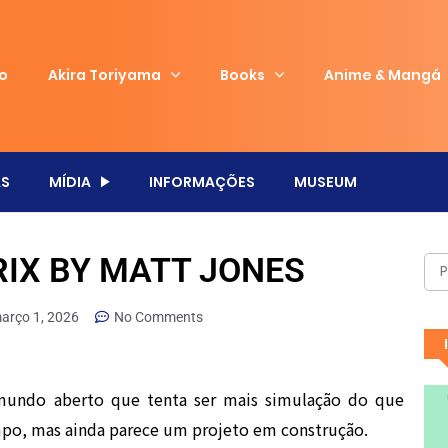
io
Akira Toriyama
Books
Anime & Mangá
S
MÍDIA
INFORMAÇÕES
MUSEUM
RIX BY MATT JONES
arço 1, 2026
No Comments
undo aberto que tenta ser mais simulação do que
empo, mas ainda parece um projeto em construção.