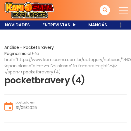
NOVIDADES
ENTREVISTAS
MANGÁS
Análise – Pocket Bravery
Página Inicial
<a
href="https://www.kamisama.com.br/category/noticias/">NO
<span class="ct-s-v-u"><i class="fa fa-caret-right"></i>
</span>
pocketbravery (4)
pocketbravery (4)
postado em
31/05/2025