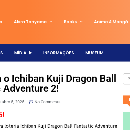
io
Akira Toriyama
Books
Anime & Mangá
S
MÍDIA
INFORMAÇÕES
MUSEUM
 o Ichiban Kuji Dragon Ball
c Adventure 2!
tubro 5, 2025
No Comments
6!
a loteria Ichiban Kuji Dragon Ball Fantastic Adventure