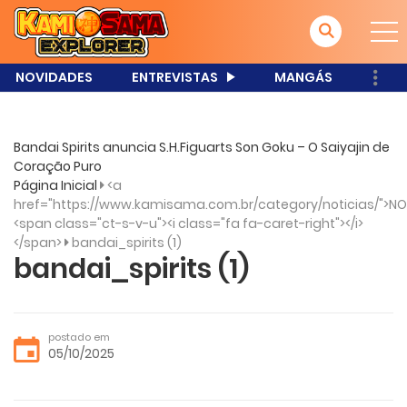
NOVIDADES
ENTREVISTAS
MANGÁS
Bandai Spirits anuncia S.H.Figuarts Son Goku – O Saiyajin de
Coração Puro
Página Inicial
<a
href="https://www.kamisama.com.br/category/noticias/">NO
<span class="ct-s-v-u"><i class="fa fa-caret-right"></i>
</span>
bandai_spirits (1)
bandai_spirits (1)
postado em
05/10/2025