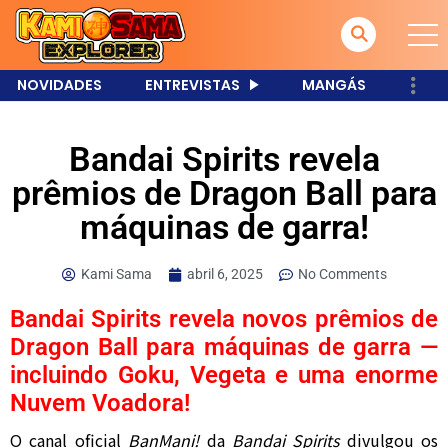
NOVIDADES
ENTREVISTAS
MANGÁS
Bandai Spirits revela
prêmios de Dragon Ball para
máquinas de garra!
Kami Sama
abril 6, 2025
No Comments
Bandai Spirits revela novos prêmios de
Dragon Ball para máquinas de garra —
incluindo Goku, Vegeta e uma enorme
Nuvem Voadora!
O canal oficial
BanMani!
da
Bandai Spirits
divulgou os