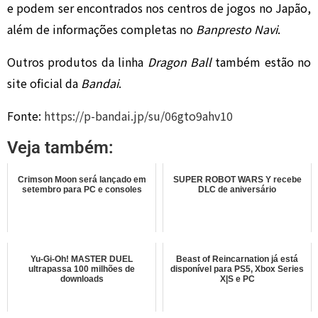
e podem ser encontrados nos centros de jogos no Japão,
além de informações completas no
Banpresto Navi
.
Outros produtos da linha
Dragon Ball
também estão no
site oficial da
Bandai
.
Fonte:
https://p-bandai.jp/su/06gto9ahv10
Veja também:
Crimson Moon será lançado em
SUPER ROBOT WARS Y recebe
setembro para PC e consoles
DLC de aniversário
Yu-Gi-Oh! MASTER DUEL
Beast of Reincarnation já está
ultrapassa 100 milhões de
disponível para PS5, Xbox Series
downloads
X|S e PC