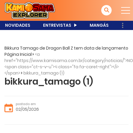
NOVIDADES
ENTREVISTAS
MANGÁS
Bikkura Tamago de Dragon Ball Z tem data de lançamento
Página Inicial
<a
href="https://www.kamisama.com.br/category/noticias/">NO
<span class="ct-s-v-u"><i class="fa fa-caret-right"></i>
</span>
bikkura_tamago (1)
bikkura_tamago (1)
postado em
02/05/2026