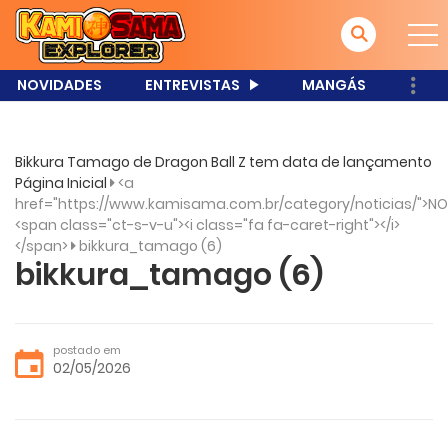
NOVIDADES
ENTREVISTAS
MANGÁS
Bikkura Tamago de Dragon Ball Z tem data de lançamento
Página Inicial
<a
href="https://www.kamisama.com.br/category/noticias/">NO
<span class="ct-s-v-u"><i class="fa fa-caret-right"></i>
</span>
bikkura_tamago (6)
bikkura_tamago (6)
postado em
02/05/2026