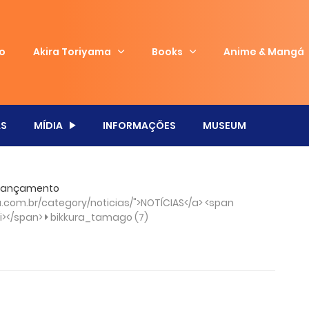
io
Akira Toriyama
Books
Anime & Mangá
S
MÍDIA
INFORMAÇÕES
MUSEUM
e lançamento
com.br/category/noticias/">NOTÍCIAS</a> <span
/i></span>
bikkura_tamago (7)