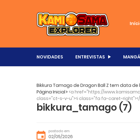
Iníc
NOVIDADES
ENTREVISTAS
MANGÁ
Bikkura Tamago de Dragon Ball Z tem data d
Página Inicial
<a href="https://www.kamisama.
class="ct-s-v-u"><i class="fa fa-caret-right"><
bikkura_tamago (7)
postado em
02/05/2026