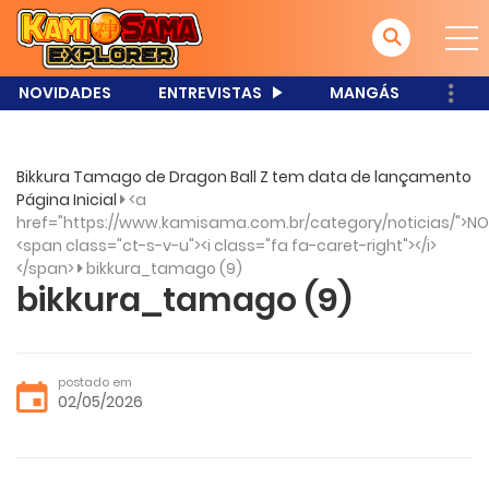
NOVIDADES
ENTREVISTAS
MANGÁS
Bikkura Tamago de Dragon Ball Z tem data de lançamento
Página Inicial
<a
href="https://www.kamisama.com.br/category/noticias/">NO
<span class="ct-s-v-u"><i class="fa fa-caret-right"></i>
</span>
bikkura_tamago (9)
bikkura_tamago (9)
postado em
02/05/2026