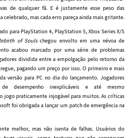
vas de qualquer fã. E é justamente esse peso das
a celebrado, mas cada erro pareça ainda mais gritante.
do para PlayStation 4, PlayStation 5, Xbox Series X/S
Rebirth of Souls
chegou envolto em uma névoa de
mento acabou marcado por uma série de problemas
adores dividida entre a empolgação pelo retorno da
ntregue, pagando um preço por isso. O primeiro e mais
 da versão para PC no dia do lançamento. Jogadores
as de desempenho inexplicáveis e até mesmo
 jogo praticamente injogável para muitos. As críticas
soft foi obrigada a lançar um patch de emergência na
ente melhor, mas não isenta de falhas. Usuários do
am bugs visuais, como texturas que não carregavam