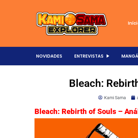
Iníc
NOVIDADES
ENTREVISTAS
MANGÁ
Bleach: Rebirt
Kami Sama
Bleach: Rebirth of Souls – Aná