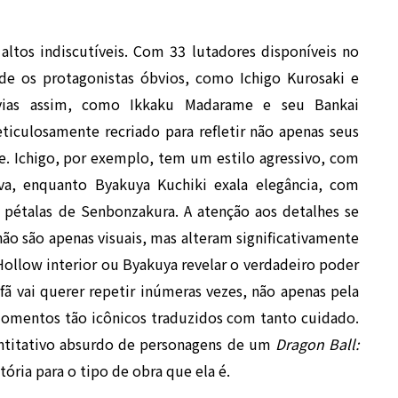
ltos indiscutíveis. Com 33 lutadores disponíveis no
de os protagonistas óbvios, como Ichigo Kurosaki e
bvias assim, como Ikkaku Madarame e seu Bankai
iculosamente recriado para refletir não apenas seus
. Ichigo, por exemplo, tem um estilo agressivo, com
va, enquanto Byakuya Kuchiki exala elegância, com
pétalas de Senbonzakura. A atenção aos detalhes se
o são apenas visuais, mas alteram significativamente
 Hollow interior ou Byakuya revelar o verdadeiro poder
 vai querer repetir inúmeras vezes, não apenas pela
 momentos tão icônicos traduzidos com tanto cuidado.
ntitativo absurdo de personagens de um
Dragon Ball:
tória para o tipo de obra que ela é.