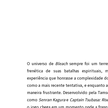
O universo de
Bleach
sempre foi um terren
frenética de suas batalhas espirituais
experiência que honrasse a complexidade d
como a mais recente tentativa, e enquanto a
maneira frustrante. Desenvolvido pela Tams
como
Senran Kagura
e
Captain Tsubasa: Ri
o jogo chega em um momento onde a franqu