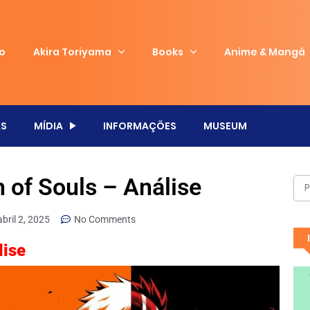
io
Akira Toriyama
Books
Anime & Mangá
S
MÍDIA
INFORMAÇÕES
MUSEUM
h of Souls – Análise
abril 2, 2025
No Comments
lise