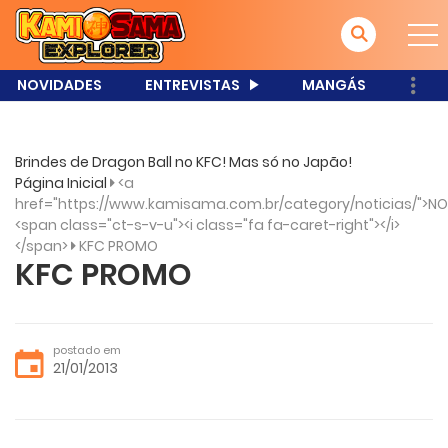
NOVIDADES
ENTREVISTAS
MANGÁS
Brindes de Dragon Ball no KFC! Mas só no Japão!
Página Inicial
<a
href="https://www.kamisama.com.br/category/noticias/">NO
<span class="ct-s-v-u"><i class="fa fa-caret-right"></i>
</span>
KFC PROMO
KFC PROMO
postado em
21/01/2013