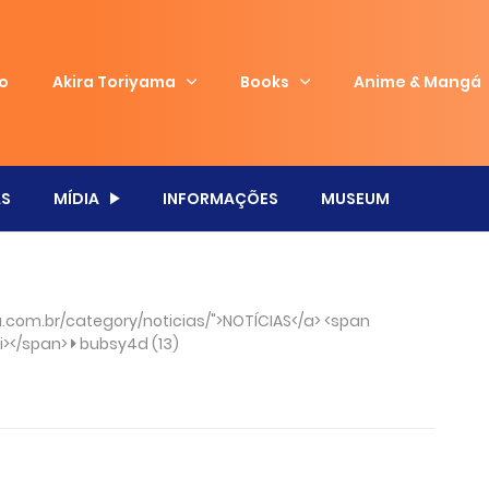
io
Akira Toriyama
Books
Anime & Mangá
S
MÍDIA
INFORMAÇÕES
MUSEUM
com.br/category/noticias/">NOTÍCIAS</a> <span
/i></span>
bubsy4d (13)