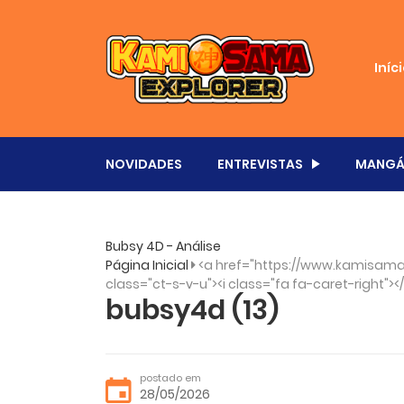
Iníc
NOVIDADES
ENTREVISTAS
MANGÁ
Bubsy 4D - Análise
Página Inicial
<a href="https://www.kamisama.
class="ct-s-v-u"><i class="fa fa-caret-right"><
bubsy4d (13)
postado em
28/05/2026