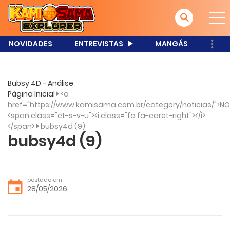
NOVIDADES
ENTREVISTAS
MANGÁS
Bubsy 4D - Análise
Página Inicial
<a
href="https://www.kamisama.com.br/category/noticias/">NO
<span class="ct-s-v-u"><i class="fa fa-caret-right"></i>
</span>
bubsy4d (9)
bubsy4d (9)
postado em
28/05/2026