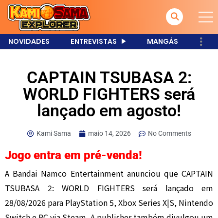
NOVIDADES
ENTREVISTAS
MANGÁS
CAPTAIN TSUBASA 2:
WORLD FIGHTERS será
lançado em agosto!
Kami Sama
maio 14, 2026
No Comments
Jogo entra em pré-venda!
A
Bandai Namco Entertainment
anunciou que
CAPTAIN
TSUBASA 2: WORLD FIGHTERS
será lançado em
28/08/2026 para PlayStation 5, Xbox Series X|S, Nintendo
Switch e PC via Steam. A publisher também divulgou um