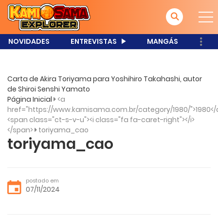
NOVIDADES
ENTREVISTAS
MANGÁS
Carta de Akira Toriyama para Yoshihiro Takahashi, autor
de Shiroi Senshi Yamato
Página Inicial
<a
href="https://www.kamisama.com.br/category/1980/">1980</
<span class="ct-s-v-u"><i class="fa fa-caret-right"></i>
</span>
toriyama_cao
toriyama_cao
postado em
07/11/2024