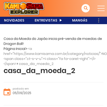
NOVIDADES
ENTREVISTAS
MANGÁS
Casa da Moeda do Japão inicia pré-venda de moedas de
Dragon Ball!
Página Inicial
<a
href="https://www.kamisama.com.br/category/noticias/">NO
<span class="ct-s-v-u"><i class="fa fa-caret-right"></i>
</span>
casa_da_moeda_2
casa_da_moeda_2
postado em
05/09/2025